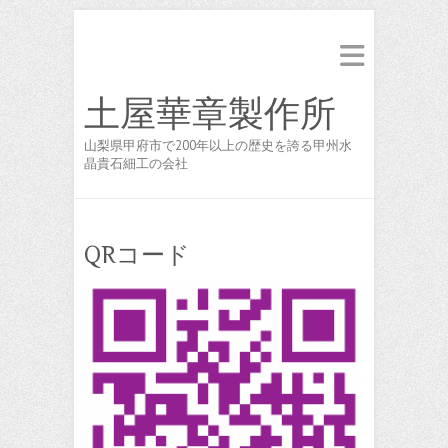
土屋華章製作所
山梨県甲府市で200年以上の歴史を誇る甲州水
晶貴石細工の会社
QRコード