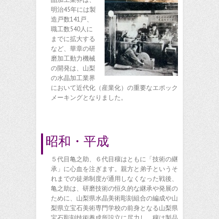
明治45年には製
造戸数141戸、
職工数540人に
までに拡大する
など、華章の研
磨加工動力機械
の開発は、山梨
の水晶加工業界
において近代化（産業化）の重要なエポック
メーキングとなりました。
昭和・平成
５代目亀之助、６代目穰はともに「技術の継
承」に心血を注ぎます。親方と弟子というそ
れまでの徒弟制度が通用しなくなった戦後、
亀之助は、研磨技術の恒久的な継承や発展の
ために、山梨県水晶美術彫刻組合の編成や山
梨県立宝石美術専門学校の前身となる山梨県
宝石彫刻技術養成所設立に尽力し、穰は製品