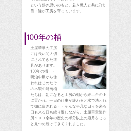
という熱き思いのもと、若き職人と共に7代
目・隆が工房を守っています。
100年の桶
土屋華章の工房
には長い間大切
にされてきた道
具があります。
100年の桶・・
明治中期から使
われはじめたそ
の木製の研磨桶
たちは、朝になると工房の棚から細工台の上
に置かれ、一日の仕事が終わると水で洗われ
て棚に戻される・・そんな平凡な日々を来る
日も来る日も繰り返しながら、土屋華章製作
所１９０余年の歴史の半分以上の歳月をじっ
と見つめ続けてきてくれました。