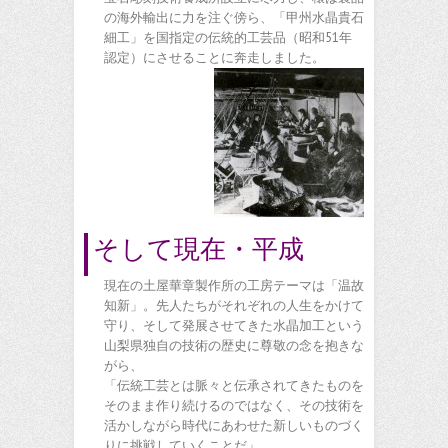
の海外輸出に力を注ぐ傍ら、「甲州水晶貴石
細工」を国指定の伝統的工芸品（昭和51年
認定）にさせることに奔走しました。
そして現在・平成
現在の土屋華章製作所の工房テーマは「温故
知新」。先人たちがそれぞれの人生をかけて
守り、そして発展させてきた水晶加工という
山梨県独自の技術の歴史に尊敬の念を抱きな
がら、
「伝統工芸とは脈々と伝承されてきたものを
そのまま作り続けるのではなく、その技術を
活かしながら時代にあわせた新しいものづく
りに挑戦していくことだ」