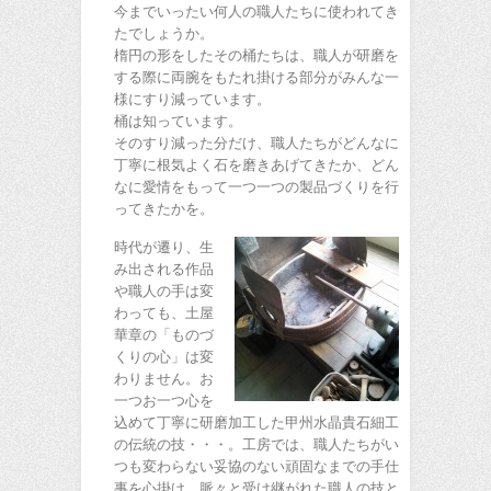
今までいったい何人の職人たちに使われてき
たでしょうか。
楕円の形をしたその桶たちは、職人が研磨を
する際に両腕をもたれ掛ける部分がみんな一
様にすり減っています。
桶は知っています。
そのすり減った分だけ、職人たちがどんなに
丁寧に根気よく石を磨きあげてきたか、どん
なに愛情をもって一つ一つの製品づくりを行
ってきたかを。
時代が遷り、生
み出される作品
や職人の手は変
わっても、土屋
華章の「ものづ
くりの心」は変
わりません。お
一つお一つ心を
込めて丁寧に研磨加工した甲州水晶貴石細工
の伝統の技・・・。工房では、職人たちがい
つも変わらない妥協のない頑固なまでの手仕
事を心掛け、脈々と受け継がれた職人の技と