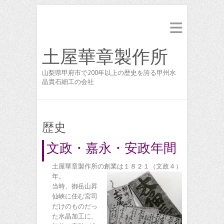
土屋華章製作所
山梨県甲府市で200年以上の歴史を誇る甲州水
晶貴石細工の会社
歴史
文政・嘉永・安政年間
土屋華章製作所の創業は１８２１（文政４）
年。
当時、御岳山昇
仙峡に住む宮司
だけのものだっ
た水晶加工に、