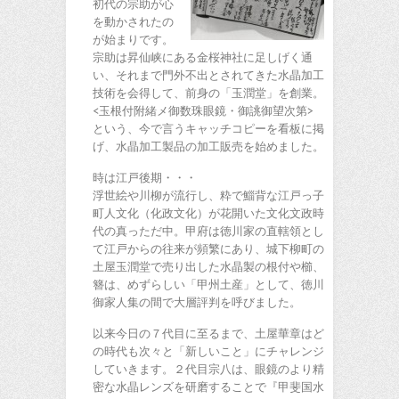
初代の宗助が心
を動かされたの
が始まりです。
宗助は昇仙峡にある金桜神社に足しげく通
い、それまで門外不出とされてきた水晶加工
技術を会得して、前身の「玉潤堂」を創業。
<玉根付附緒メ御数珠眼鏡・御誂御望次第>
という、今で言うキャッチコピーを看板に掲
げ、水晶加工製品の加工販売を始めました。
時は江戸後期・・・
浮世絵や川柳が流行し、粋で鯔背な江戸っ子
町人文化（化政文化）が花開いた文化文政時
代の真っただ中。甲府は徳川家の直轄領とし
て江戸からの往来が頻繁にあり、城下柳町の
土屋玉潤堂で売り出した水晶製の根付や櫛、
簪は、めずらしい「甲州土産」として、徳川
御家人集の間で大層評判を呼びました。
以来今日の７代目に至るまで、土屋華章はど
の時代も次々と「新しいこと」にチャレンジ
していきます。２代目宗八は、眼鏡のより精
密な水晶レンズを研磨することで『甲斐国水