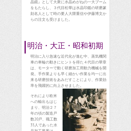
晶鏡』として大衆に水晶めがねの一大ブーム
をもたらし、３代目松華は水晶印鑑の研磨篆
刻名人として時の要人大隈重信や伊藤博文か
らの注文も受けました。
明治・大正・昭和初期
明治に入り急速な近代化が進む中、蒸気機関
車の車輪の動きにヒントを得た４代目の華章
は、モーターで動く研磨加工用動力機械を開
発。手作業よりも早く細かい作業を均一に出
来る研磨技術をあみだすことにより、作業効
率を飛躍的に向上させました。
それにより欧米
への輸出もはじ
まり、明治２７
年の頃の製造戸
数20戸、職工数
35人であった水
晶加工業界は、