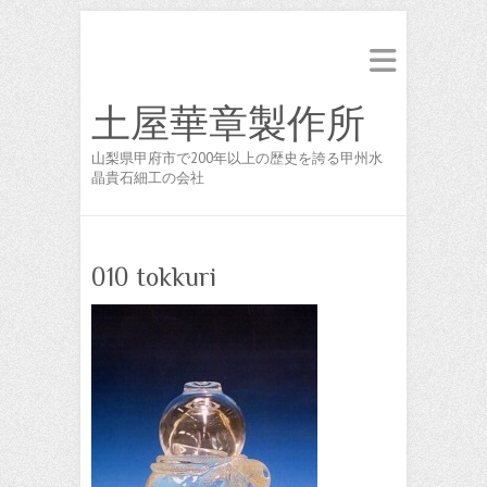
土屋華章製作所
山梨県甲府市で200年以上の歴史を誇る甲州水
晶貴石細工の会社
010 tokkuri