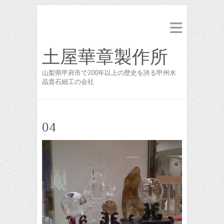
土屋華章製作所
山梨県甲府市で200年以上の歴史を誇る甲州水
晶貴石細工の会社
04