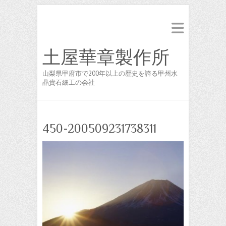
土屋華章製作所
山梨県甲府市で200年以上の歴史を誇る甲州水
晶貴石細工の会社
450-200509231738311