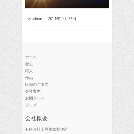
By
admin
|
2013年11月26日
|
ホーム
歴史
職人
作品
販売のご案内
会社案内
お問合わせ
ブログ
会社概要
有限会社土屋華章製作所