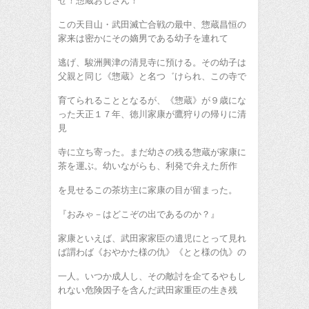
ぜ！惣蔵おじさん！
この天目山・武田滅亡合戦の最中、惣蔵昌恒の
家来は密かにその嫡男である幼子を連れて
逃げ、駿洲興津の清見寺に預ける。その幼子は
父親と同じ《惣蔵》と名つ゛けられ、この寺で
育てられることとなるが、《惣蔵》が９歳にな
った天正１７年、徳川家康が鷹狩りの帰りに清
見
寺に立ち寄った。まだ幼さの残る惣蔵が家康に
茶を運ぶ。幼いながらも、利発で弁えた所作
を見せるこの茶坊主に家康の目が留まった。
『おみゃ－はどこぞの出であるのか？』
家康といえば、武田家家臣の遺児にとって見れ
ば謂わば《おやかた様の仇》《とと様の仇》の
一人。いつか成人し、その敵討を企てるやもし
れない危険因子を含んだ武田家重臣の生き残