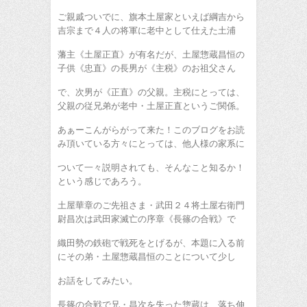
ご親戚ついでに、旗本土屋家といえば綱吉から
吉宗まで４人の将軍に老中として仕えた土浦
藩主《土屋正直》が有名だが、土屋惣蔵昌恒の
子供《忠直》の長男が《主税》のお祖父さん
で、次男が《正直》の父親。主税にとっては、
父親の従兄弟が老中・土屋正直というご関係。
あぁーこんがらがって来た！このブログをお読
み頂いている方々にとっては、他人様の家系に
ついて一々説明されても、そんなこと知るか！
という感じであろう。
土屋華章のご先祖さま・武田２４将土屋右衛門
尉昌次は武田家滅亡の序章《長篠の合戦》で
織田勢の鉄砲で戦死をとげるが、本題に入る前
にその弟・土屋惣蔵昌恒のことについて少し
お話をしてみたい。
長篠の合戦で兄・昌次を失った惣蔵は、落ち伸