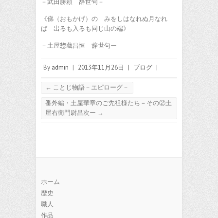
－武田勝頼 辞世句－
《俤（おもかげ）の みをしはなれぬ月なれ
ば 出るも入るも同じ山の端》
－土屋惣蔵昌恒 辞世句ー
By
admin
|
2013年11月26日
|
ブログ
|
←
ことじ物語－エピローグ－
番外編・土屋華章のご先祖様たち－その②土
屋右衛門尉昌次ー
→
ホーム
歴史
職人
作品