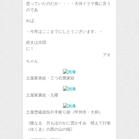
思っていたのだが・・・・大河ドラマ風に言う
のであ
れば、
－今宵はここまでにしとうございます。－
続きは次回
に！
アオ
ちゃん
土屋家表紋・三つ石畳家紋
土屋家裏紋・九曜
土屋惣蔵昌恒片手斬り跡（甲州市・大和）
《朧なる 月もほのかに雲かすみ 晴えて行衛
（ゆくゑ）の西の山の端》