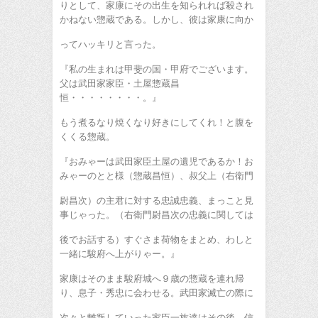
りとして、家康にその出生を知られれば殺され
かねない惣蔵である。しかし、彼は家康に向か
ってハッキリと言った。
『私の生まれは甲斐の国・甲府でございます。
父は武田家家臣・土屋惣蔵昌
恒・・・・・・・・。』
もう煮るなり焼くなり好きにしてくれ！と腹を
くくる惣蔵。
『おみゃーは武田家臣土屋の遺児であるか！お
みゃーのとと様（惣蔵昌恒）、叔父上（右衛門
尉昌次）の主君に対する忠誠忠義、まっこと見
事じゃった。（右衛門尉昌次の忠義に関しては
後でお話する）すぐさま荷物をまとめ、わしと
一緒に駿府へ上がりゃー。』
家康はそのまま駿府城へ９歳の惣蔵を連れ帰
り、息子・秀忠に会わせる。武田家滅亡の際に
次々と離叛していった家臣一族達はその後、信