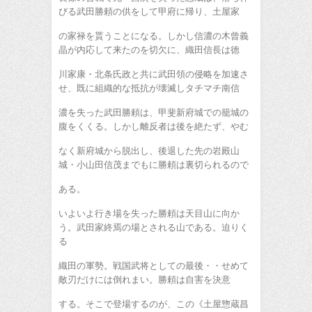
びる武田勝頼の供をして甲府に帰り、土屋家
の家禄を貰うことになる。しかし信濃の木曾義
晶が内応して来たのを切欠に、織田信長は徳
川家康・北条氏政と共に武田領の侵略を加速さ
せ、既に組織的な抵抗が壊滅しタチマチ南信
濃を失った武田勝頼は、甲斐新府城での籠城の
腹をくくる。しかし離反者は後を絶たず、やむ
なく新府城から脱出し、後退した先の岩殿山
城・小山田信茂までもに勝頼は裏切られるので
ある。
いよいよ行き場を失った勝頼は天目山に向か
う。武田家終焉の場とされる山である。迫りく
る
織田の軍勢。戦国武将としての最後・・せめて
敵刃だけには倒れまい。勝頼は自害を決意
する。そこで登場するのが、この《土屋惣蔵昌