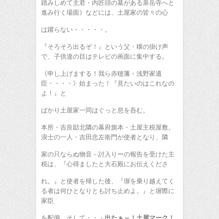
踏みしめて主君・内匠頭の墓がある泉岳寺へと
進み行く場面》などには、土屋家の皆々の心
は躍らない・・・・・。
『そろそろ出るぞ！』という父・穣の掛け声
で、子供達の目はテレビの画面に集中する。
《申し上げまする！我ら赤穂藩・浅野家遺
臣・・・・》始まった！『見たいのはこれなの
よ！』と
ばかり土屋家一同はぐっと息を呑む。
本所・吉良邸北隣の幕府旗本・土屋主税屋敷。
浪士の一人・吉田忠左衛門が使者となり、隣
家の只ならぬ物音－討入りーの報告を受けた主
税は、『心得ましたと大石殿にお伝えくださ
れ。』と使者を帰した後、『塀を乗り越えてく
る者は何ひとなりとも討ち止めよ。』と塀際に
家臣
を配備。そして・・・
出たぁ～！土屋マーク！