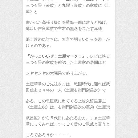
三つ石畳（表紋）と九耀（裏紋）の家紋に《土
屋》と
書かれた高張り提灯を壁際一面に次々と掲げ、
薄暗い吉良屋敷で主君の無念を果たす赤穂
浪士達の仇討ちに、無言で明るい灯火を差しか
けるのである。
『かっこいいぜ！土屋マーク！』
テレビに映る
三つ石畳の家紋を確認した土屋家の居間はヤ
ンヤヤンヤの大喝采で盛り上がる。
土屋華章のご先祖さまは、戦国時代に遡れば武
田信玄２４将の一人《土屋右衛門尉昌次》で
ある。この忠臣蔵に出てくる上総久留里藩主
《土屋主税》は、右衛門尉昌次の実弟《土屋惣
蔵昌恒》から５代目にあたるお方。まぁ土屋華
章にしてみれば、すっごく昔のご親戚と言うと
ころであろうか・・・・。