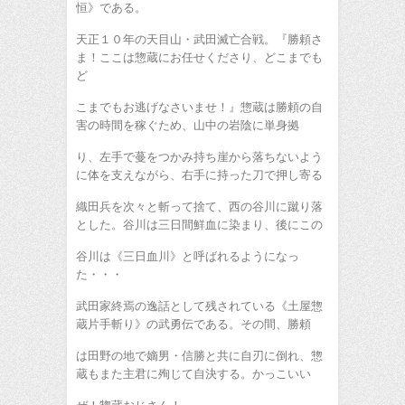
恒》である。
天正１０年の天目山・武田滅亡合戦。『勝頼さ
ま！ここは惣蔵にお任せくださり、どこまでも
ど
こまでもお逃げなさいませ！』惣蔵は勝頼の自
害の時間を稼ぐため、山中の岩陰に単身拠
り、左手で蔓をつかみ持ち崖から落ちないよう
に体を支えながら、右手に持った刀で押し寄る
織田兵を次々と斬って捨て、西の谷川に蹴り落
とした。谷川は三日間鮮血に染まり、後にこの
谷川は《三日血川》と呼ばれるようになっ
た・・・
武田家終焉の逸話として残されている《土屋惣
蔵片手斬り》の武勇伝である。その間、勝頼
は田野の地で嫡男・信勝と共に自刃に倒れ、惣
蔵もまた主君に殉じて自決する。かっこいい