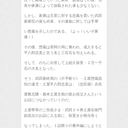
長や家康によって抹殺された者も少なくない。
しかし、家康は主君に対する忠義を貫いた武田
家家臣の落ち武者、その遺族に対しては手厚
い恩義を示したのである。《よっ！いいぞ家
康！》
その後、惣蔵は茶阿の局に養われ、成人すると
平八郎忠直と言う名と三百石を与えられる。
そして、のちに出世して上総久留里・２万一千
石の大名となった。
そう、武田家終焉の《片手斬り》・土屋惣蔵昌
恒の遺児・土屋平八郎忠直は、《忠臣蔵》吉良
屋敷北隣・旗本土屋主税の曾お祖父さんという
お話につながっていくのだ。
土屋華章のご先祖さま・武田２４将土屋右衛門
尉昌次のお話に入る前に、前置きが相当長く
なってしまった。１話限りの番外編にしようと