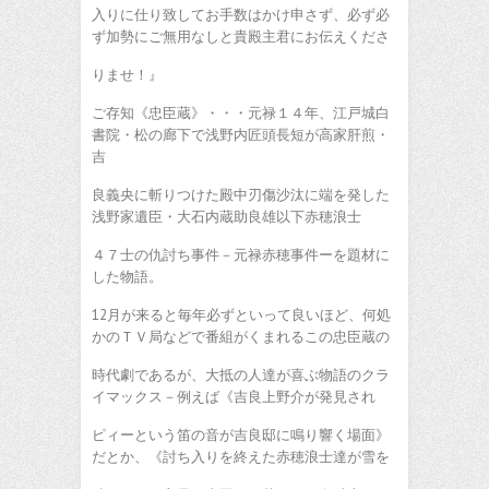
入りに仕り致してお手数はかけ申さず、必ず必
ず加勢にご無用なしと貴殿主君にお伝えくださ
りませ！』
ご存知《忠臣蔵》・・・元禄１４年、江戸城白
書院・松の廊下で浅野内匠頭長短が高家肝煎・
吉
良義央に斬りつけた殿中刃傷沙汰に端を発した
浅野家遺臣・大石内蔵助良雄以下赤穂浪士
４７士の仇討ち事件－元禄赤穂事件ーを題材に
した物語。
12月が来ると毎年必ずといって良いほど、何処
かのＴＶ局などで番組がくまれるこの忠臣蔵の
時代劇であるが、大抵の人達が喜ぶ物語のクラ
イマックス－例えば《吉良上野介が発見され
ピィーという笛の音が吉良邸に鳴り響く場面》
だとか、《討ち入りを終えた赤穂浪士達が雪を