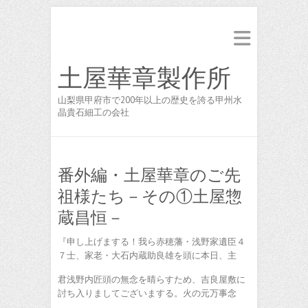
土屋華章製作所
山梨県甲府市で200年以上の歴史を誇る甲州水
晶貴石細工の会社
番外編・土屋華章のご先
祖様たち－その①土屋惣
蔵昌恒－
『申し上げまする！我ら赤穂藩・浅野家遺臣４
７士、家老・大石内蔵助良雄を頭に本日、主
君浅野内匠頭の無念を晴らすため、吉良屋敷に
討ち入りましてございまする。火の元万事念