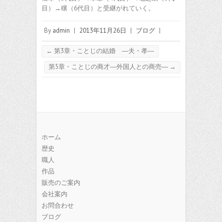
目）→穣（6代目）と受継がれていく。
By
admin
|
2013年11月26日
|
ブログ
|
←
第3章・ことじの結婚 ―夫・孝―
第5章・ことじの商才―外国人との商売―
→
ホーム
歴史
職人
作品
販売のご案内
会社案内
お問合わせ
ブログ