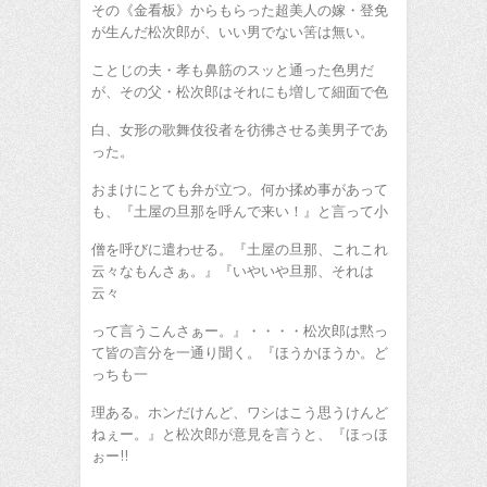
その《金看板》からもらった超美人の嫁・登免
が生んだ松次郎が、いい男でない筈は無い。
ことじの夫・孝も鼻筋のスッと通った色男だ
が、その父・松次郎はそれにも増して細面で色
白、女形の歌舞伎役者を彷彿させる美男子であ
った。
おまけにとても弁が立つ。何か揉め事があって
も、『土屋の旦那を呼んで来い！』と言って小
僧を呼びに遣わせる。『土屋の旦那、これこれ
云々なもんさぁ。』『いやいや旦那、それは
云々
って言うこんさぁー。』・・・・松次郎は黙っ
て皆の言分を一通り聞く。『ほうかほうか。ど
っちも一
理ある。ホンだけんど、ワシはこう思うけんど
ねぇー。』と松次郎が意見を言うと、『ほっほ
ぉー!!