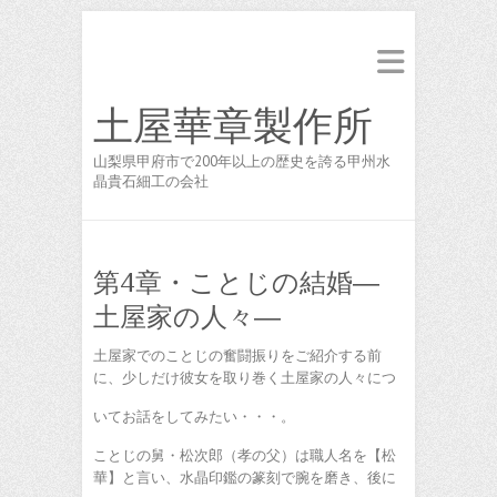
土屋華章製作所
山梨県甲府市で200年以上の歴史を誇る甲州水
晶貴石細工の会社
第4章・ことじの結婚―
土屋家の人々―
土屋家でのことじの奮闘振りをご紹介する前
に、少しだけ彼女を取り巻く土屋家の人々につ
いてお話をしてみたい・・・。
ことじの舅・松次郎（孝の父）は職人名を【松
華】と言い、水晶印鑑の篆刻で腕を磨き、後に