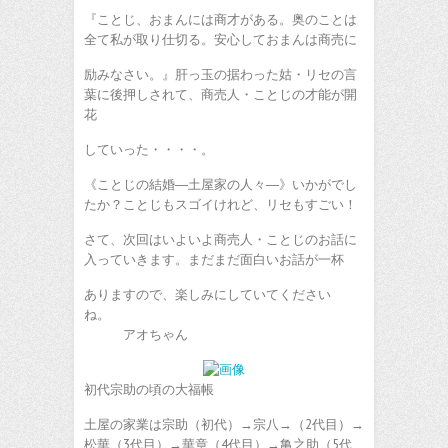
『ことじ、おまんには商才がある。奥のことは
全て私が取り仕切る。安心しておまんは商売に
励みなさい。』肝っ玉の据わった姑・リセの言
葉に後押しされて、商売人・ことじの才能が開
花
していった・・・・。
《ことじの結婚―土屋家の人々―》いかがでし
たか？ことじもスゴイけれど、リセもすごい！
さて、次回はいよいよ商売人・ことじのお話に
入っていきます。まだまだ面白いお話が一杯
ありますので、楽しみにしていてください
ね。
アオちゃん
初代宗助の頃の大福帳
土屋の家業は宗助（初代）→宗八→（2代目）→
松華（3代目）→華章（4代目）→亀之助（5代