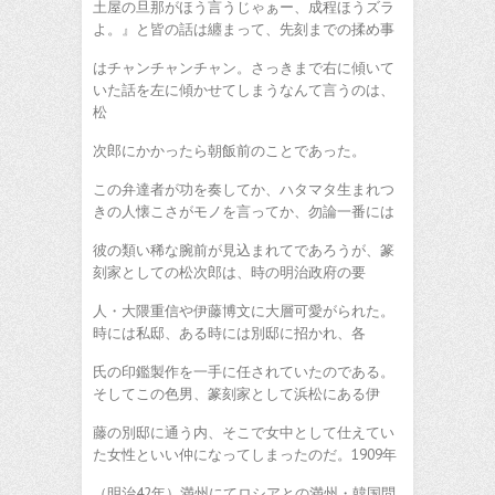
土屋の旦那がほう言うじゃぁー、成程ほうズラ
よ。』と皆の話は纏まって、先刻までの揉め事
はチャンチャンチャン。さっきまで右に傾いて
いた話を左に傾かせてしまうなんて言うのは、
松
次郎にかかったら朝飯前のことであった。
この弁達者が功を奏してか、ハタマタ生まれつ
きの人懐こさがモノを言ってか、勿論一番には
彼の類い稀な腕前が見込まれてであろうが、篆
刻家としての松次郎は、時の明治政府の要
人・大隈重信や伊藤博文に大層可愛がられた。
時には私邸、ある時には別邸に招かれ、各
氏の印鑑製作を一手に任されていたのである。
そしてこの色男、篆刻家として浜松にある伊
藤の別邸に通う内、そこで女中として仕えてい
た女性といい仲になってしまったのだ。1909年
（明治42年）満州にてロシアとの満州・韓国問