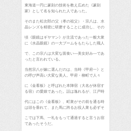
東海道一円に篆刻の技術を教え広めた《篆刻
家》として名を知られた人であった。
そのまた松次郎の父（孝の祖父）・宗八は、水
晶レンズを精密に研磨することに成功し、その
頃《眼鏡はギヤマン》が主流であった一般大衆
に《水晶眼鏡》の一大ブームをもたらした職人
で、この宗八は大変な面食い―美女好み―であ
ったと言われている。
当然宗八が嫁に選んだのは、当時《甲府一》と
の呼び声高い大変な美人。甲府・柳町で人々
に《金看板》と呼ばれた本陣宿（大名が休宿す
る宿）の愛娘であった。話は逸れるが、江戸時
代にはこの《金看板》、町衆がその前を通る時
は頭を垂れて、また馬に跨るお役人衆も必ずそ
こでは下馬、一礼をもって通過すると言うお宿
であったそうだ。