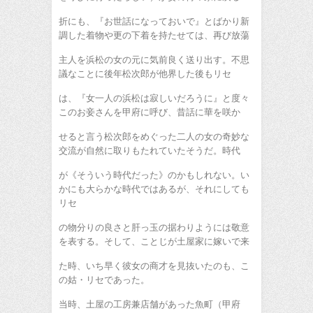
折にも、『お世話になっておいで』とばかり新
調した着物や更の下着を持たせては、再び放蕩
主人を浜松の女の元に気前良く送り出す。不思
議なことに後年松次郎が他界した後もリセ
は、『女一人の浜松は寂しいだろうに』と度々
このお妾さんを甲府に呼び、昔話に華を咲か
せると言う松次郎をめぐった二人の女の奇妙な
交流が自然に取りもたれていたそうだ。時代
が《そういう時代だった》のかもしれない。い
かにも大らかな時代ではあるが、それにしても
リセ
の物分りの良さと肝っ玉の据わりようには敬意
を表する。そして、ことじが土屋家に嫁いで来
た時、いち早く彼女の商才を見抜いたのも、こ
の姑・リセであった。
当時、土屋の工房兼店舗があった魚町（甲府